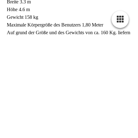
Breite 3.3 m
Höhe 4.6 m
Gewicht 158 kg
Maximale Körpergröße des Benutzers 1,80 Meter
Auf grund der Größe und des Gewichts von ca. 160 Kg. liefern
wir diese Burg nur selber aus und bauen sie Auf und Ab. Die
Kosten hierfür werden separat berechnet. Eine Betreuung der
Anlage, selbstverständlich mit den entsprechenden
Versicherungen ist möglich.
Sprechen Sie uns gerne an.