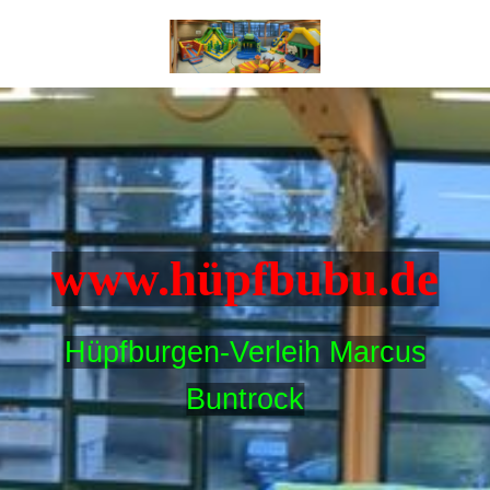
www.hüpfbubu.de
Hüpfburgen-Verleih Marcus
Buntrock