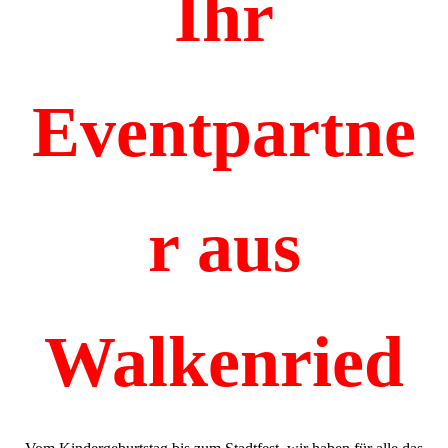
Ihr
Eventpartne
r aus
Walke
nried